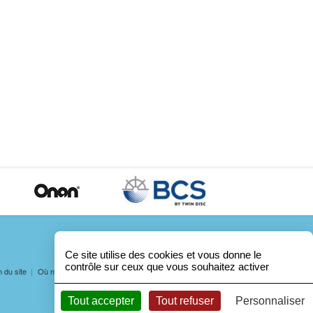
Ce site utilise des cookies et vous donne le
contrôle sur ceux que vous souhaitez activer
n du site
Où nous trouver ?
© 2014 agence web Nice VcomK
Tout accepter
Tout refuser
Personnaliser