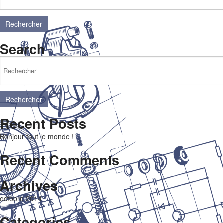
Rechercher
Search
Rechercher
Recent Posts
Bonjour tout le monde !
Recent Comments
Archives
octobre 2014
Categories