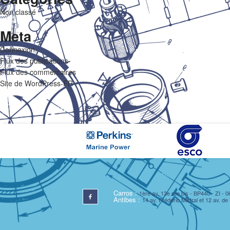
Non classé
Meta
Connexion
Flux des publications
Flux des commentaires
Site de WordPress-FR
Carros :
1ère av. 13e rue bis - BP440 - ZI -
Antibes :
14 av. Frédéric Mistral et 12 av. d